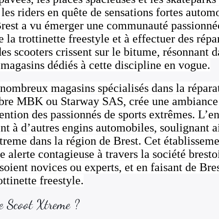
r les riders en quête de sensations fortes autom
 Brest a vu émerger une communauté passionnée 
e la trottinette freestyle et à effectuer des rép
des scooters crissent sur le bitume, résonnant 
 magasins dédiés à cette discipline en vogue.
 nombreux magasins spécialisés dans la réparat
èbre MBK ou Starway SAS, crée une ambiance
ttention des passionnés de sports extrêmes. L
 à d’autres engins automobiles, soulignant ain
 xtreme dans la région de Brest. Cet établisse
alerte contagieuse à travers la société brestoi
 soient novices ou experts, et en faisant de Bre
ttinette freestyle.
de Scoot Xtreme ?