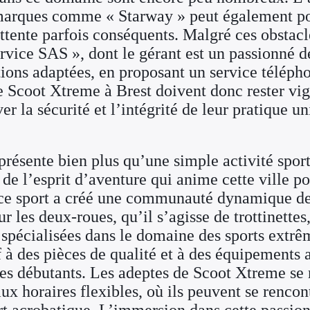
 marques comme « Starway » peut également po
attente parfois conséquents. Malgré ces obstacl
vice SAS », dont le gérant est un passionné de
utions adaptées, en proposant un service téléph
 Scoot Xtreme à Brest doivent donc rester vigi
ver la sécurité et l’intégrité de leur pratique u
résente bien plus qu’une simple activité spor
t de l’esprit d’aventure qui anime cette ville p
 ce sport a créé une communauté dynamique de
r les deux-roues, qu’il s’agisse de trottinettes
spécialisées dans le domaine des sports extrêm
f à des pièces de qualité et à des équipements
s débutants. Les adeptes de Scoot Xtreme se 
x horaires flexibles, où ils peuvent se rencont