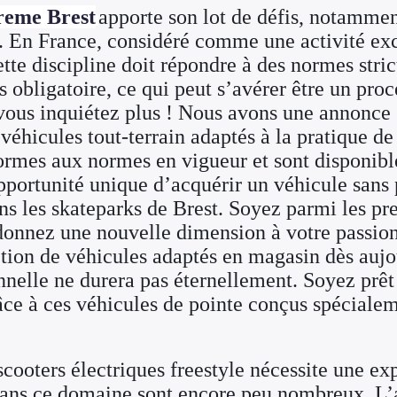
reme Brest
apporte son lot de défis, notamme
é. En France, considéré comme une activité exc
cette discipline doit répondre à des normes stri
s obligatoire, ce qui peut s’avérer être un pro
vous inquiétez plus ! Nous avons une annonce 
véhicules tout-terrain adaptés à la pratique d
ormes aux normes en vigueur et sont disponible
portunité unique d’acquérir un véhicule sans 
ns les skateparks de Brest. Soyez parmi les pr
t donnez une nouvelle dimension à votre passi
tion de véhicules adaptés en magasin dès aujo
nnelle ne durera pas éternellement. Soyez prêt
râce à ces véhicules de pointe conçus spécialem
scooters électriques freestyle nécessite une ex
 dans ce domaine sont encore peu nombreux. L’