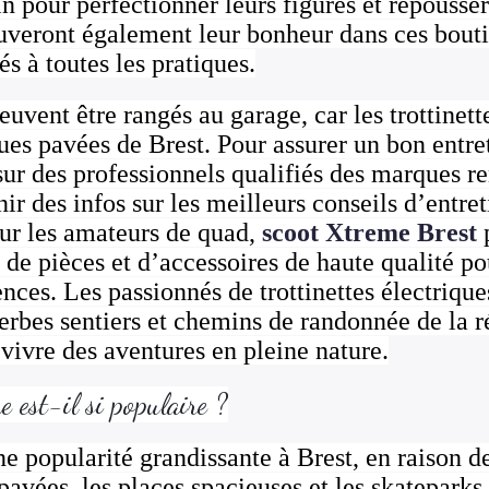
in pour perfectionner leurs figures et repousser
ouveront également leur bonheur dans ces bouti
s à toutes les pratiques.
euvent être rangés au garage, car les trottinett
rues pavées de Brest. Pour assurer un bon entret
sur des professionnels qualifiés des marques 
r des infos sur les meilleurs conseils d’entre
our les amateurs de quad,
scoot Xtreme Brest
p
 de pièces et d’accessoires de haute qualité po
ences. Les passionnés de trottinettes électrique
perbes sentiers et chemins de randonnée de la
vivre des aventures en pleine nature.
 est-il si populaire ?
 popularité grandissante à Brest, en raison de
 pavées, les places spacieuses et les skatepark