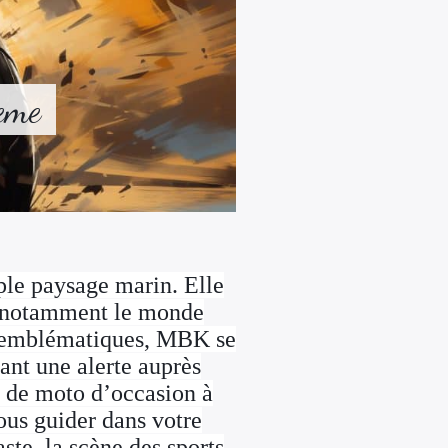
eme
mple paysage marin. Elle
s, notamment le monde
us emblématiques, MBK se
tant une alerte auprès
u de moto d’occasion à
ous guider dans votre
te, la scène des sports