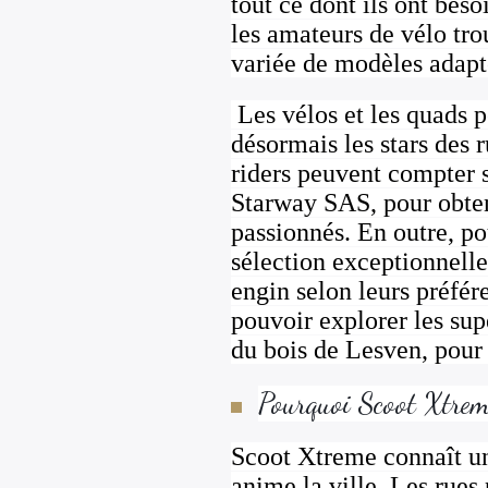
tout ce dont ils ont beso
les amateurs de vélo tr
variée de modèles adapté
Les vélos et les quads p
désormais les stars des 
riders peuvent compter 
Starway SAS, pour obteni
passionnés. En outre, p
sélection exceptionnelle
engin selon leurs préfér
pouvoir explorer les su
du bois de Lesven, pour 
Pourquoi Scoot Xtreme
Scoot Xtreme connaît une
anime la ville. Les rues