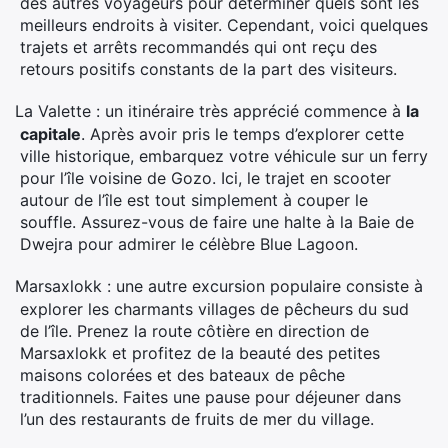
des autres voyageurs pour déterminer quels sont les
meilleurs endroits à visiter. Cependant, voici quelques
trajets et arrêts recommandés qui ont reçu des
retours positifs constants de la part des visiteurs.
La Valette : un itinéraire très apprécié commence à
la
·
capitale
. Après avoir pris le temps d’explorer cette
ville historique, embarquez votre véhicule sur un ferry
pour l’île voisine de Gozo. Ici, le trajet en scooter
autour de l’île est tout simplement à couper le
souffle. Assurez-vous de faire une halte à la Baie de
Dwejra pour admirer le célèbre Blue Lagoon.
Marsaxlokk : une autre excursion populaire consiste à
·
explorer les charmants villages de pêcheurs du sud
de l’île. Prenez la route côtière en direction de
Marsaxlokk et profitez de la beauté des petites
maisons colorées et des bateaux de pêche
traditionnels. Faites une pause pour déjeuner dans
l’un des restaurants de fruits de mer du village.